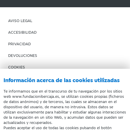
AVISO LEGAL
ACCESIBILIDAD
PRIVACIDAD
DEVOLUCIONES
COOKIES
Información acerca de las cookies utilizadas
CONDICIONES DE COMPRA
IBERCAJA BANCO
Te informamos que en el transcurso de tu navegación por los sitios
web www.fundacionibercaja.es, se utilizan cookies propias (ficheros
de datos anónimos) y de terceros, las cuales se almacenan en el
Fundación Bancaria Ibercaja. C.I.F. G-50000652.
dispositivo del usuario, de manera no intrusiva. Estos datos se
utilizan exclusivamente para habilitar y estudiar algunas interacciones
Inscrita en el Registro de Fundaciones del Mº de Educación,
de la navegación en un sitio Web, y acumulan datos que pueden ser
Cultura y Deporte con el nº 1689.
actualizados y recuperados.
Domicilio social: Joaquín Costa, 13. 50001 Zaragoza.
Puedes aceptar el uso de todas las cookies pulsando el botón