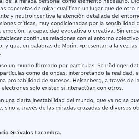
ial de la mirada personal como elemento necesario. Di
mas concretas de mirar cualifican un lugar que de otro 
ante y neutroincentiva la atención detallada del ento
siones críticas, muy condicionadas por la sensibilidad d
la emoción, la capacidad evocativa o creativa. Sin emb
tablecer continuas relaciones con el entorno colectivo
o, y que, en palabras de Morin, «presentan a la vez las
.
o un mundo formado por partículas. Schrödinger det
partículas como de ondas, interpretando la realidad, e
na probabilidad de sucesos. Heisenberg, a través de la 
electrones solo existen si interactúan con otros.
en una cierta inestabilidad del mundo, que ya no se p
, sino a través de las miradas cruzadas de diversos 
acio Grávalos Lacambra.