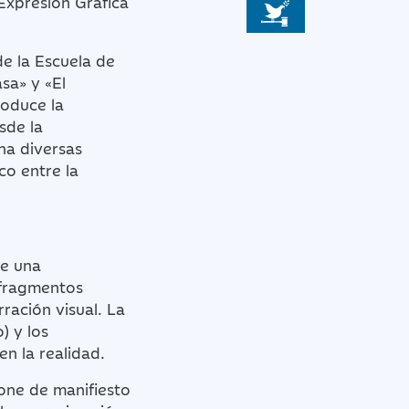
 Expresión Gráfica
de la Escuela de
sa» y «El
roduce la
sde la
na diversas
co entre la
de una
 fragmentos
ación visual. La
) y los
n la realidad.
pone de manifiesto