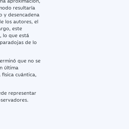
cha aproximación,
modo resultaría
rno y desencadena
e los autores, el
argo, este
, lo que está
 paradojas de lo
erminó que no se
n última
física cuántica,
uede representar
observadores.