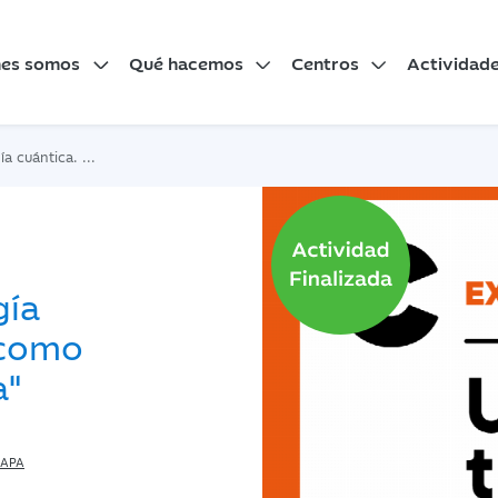
nes somos
Qué hacemos
Centros
Actividad
omo construcción colectiva"
gía
 como
a"
APA