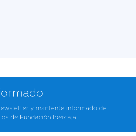
nformado
newsletter y mantente informado de
tos de Fundación Ibercaja.