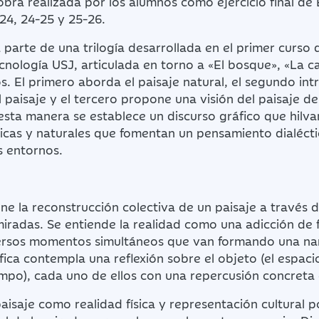
obra realizada por los alumnos como ejercicio final de
-24, 24-25 y 25-26.
 parte de una trilogía desarrollada en el primer curso 
cnología USJ, articulada en torno a «El bosque», «La ca
s. El primero aborda el paisaje natural, el segundo int
l paisaje y el tercero propone una visión del paisaje de
esta manera se establece un discurso gráfico que hilva
icas y naturales que fomentan un pensamiento dialécti
s entornos.
one la reconstrucción colectiva de un paisaje a través 
miradas. Se entiende la realidad como una adicción de
versos momentos simultáneos que van formando una narr
ica contempla una reflexión sobre el objeto (el espacio
mpo), cada uno de ellos con una repercusión concreta e
paisaje como realidad física y representación cultural 