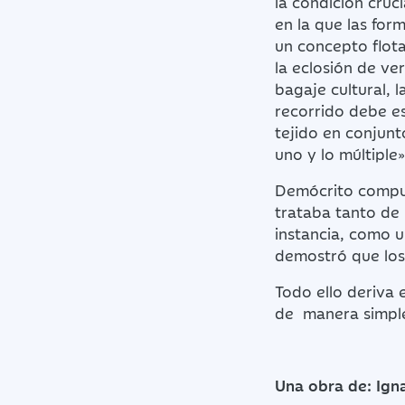
la condición cruc
en la que las for
un concepto flot
la eclosión de ver
bagaje cultural, 
recorrido debe es
tejido en conjunt
uno y lo múltiple»
Demócrito compus
trataba tanto de 
instancia, como u
demostró que los 
Todo ello deriva 
de manera simple
Una obra de: Ign