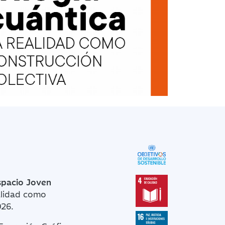
spacio Joven
ealidad como
026.