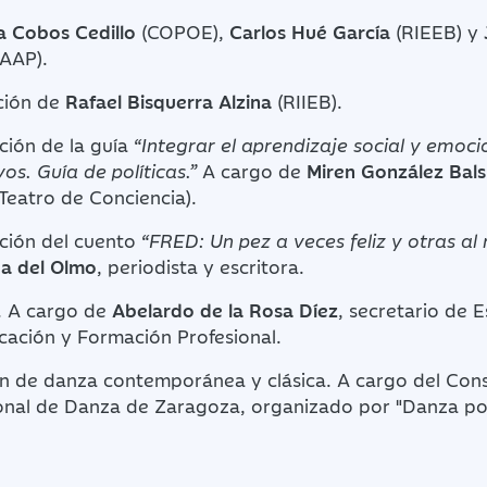
a Cobos Cedillo
(COPOE),
Carlos Hué García
(RIEEB) y
(AAP).
nción de
Rafael Bisquerra Alzina
(RIIEB).
ción de la guía
“Integrar el aprendizaje social y emoci
os. Guía de políticas.”
A cargo de
Miren González Bal
(Teatro de Conciencia).
ación del cuento
“FRED: Un pez a veces feliz y otras al 
da del Olmo
, periodista y escritora.
a. A cargo de
Abelardo de la Rosa Díez
, secretario de 
cación y Formación Profesional.
ión de danza contemporánea y clásica. A cargo del Con
ional de Danza de Zaragoza, organizado por "Danza po