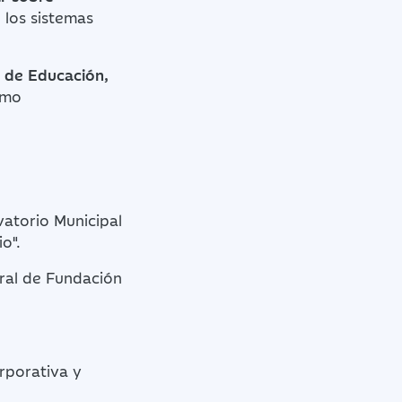
 los sistemas
o de Educación,
omo
vatorio Municipal
o".
eral de Fundación
rporativa y