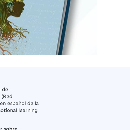
n de
(Red
 en español de la
otional learning
r
sobre