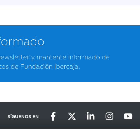
nformado
newsletter y mantente informado de
tos de Fundación Ibercaja.
SÍGUENOS EN