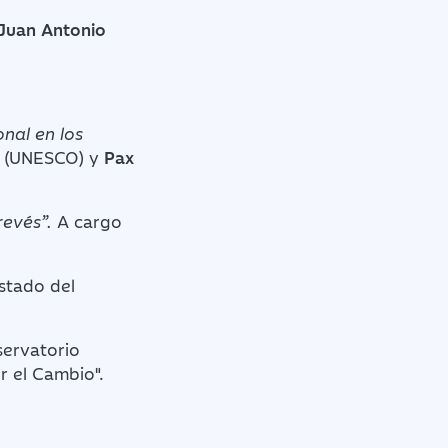
Juan Antonio
onal en los
s
(UNESCO) y
Pax
revés”.
A cargo
Estado del
servatorio
r el Cambio".