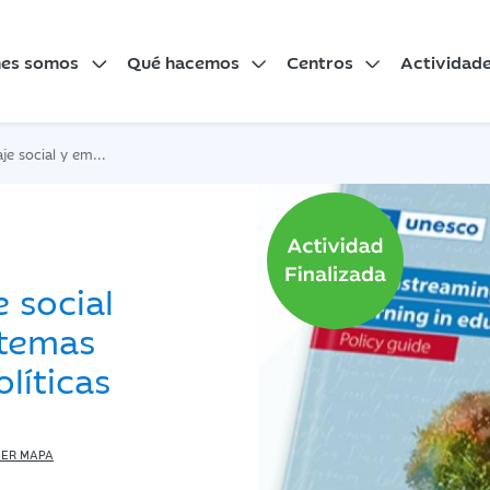
nes somos
Qué hacemos
Centros
Actividad
stemas educativos. Guía de políticas
e social
stemas
líticas
ER MAPA