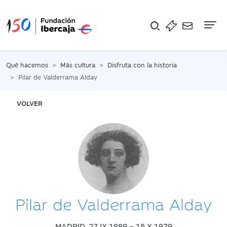
Na
Qué hacemos
Más cultura
Disfruta con la historia
Pilar de Valderrama Alday
VOLVER
Pilar de Valderrama Alday
MADRID, 27.IX.1889 – 15.X.1979