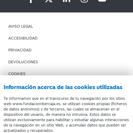
AVISO LEGAL
ACCESIBILIDAD
PRIVACIDAD
DEVOLUCIONES
COOKIES
CONDICIONES DE COMPRA
Información acerca de las cookies utilizadas
IBERCAJA BANCO
Te informamos que en el transcurso de tu navegación por los sitios
web www.fundacionibercaja.es, se utilizan cookies propias (ficheros
de datos anónimos) y de terceros, las cuales se almacenan en el
Fundación Bancaria Ibercaja. C.I.F. G-50000652.
dispositivo del usuario, de manera no intrusiva. Estos datos se
utilizan exclusivamente para habilitar y estudiar algunas interacciones
Inscrita en el Registro de Fundaciones del Mº de Educación,
de la navegación en un sitio Web, y acumulan datos que pueden ser
Cultura y Deporte con el nº 1689.
actualizados y recuperados.