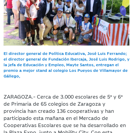
El director general de Política Educativa, José Luis Ferrando;
el director general de Fundación Ibercaja, José Luis Rodrigo, y
la jefa de Educación y Empleo, Mayte Santos, entregan el
premio a mejor stand al colegio Los Pueyos de Villamayor de
Gállego,
ZARAGOZA.- Cerca de 3.000 escolares de 5º y 6º
de Primaria de 65 colegios de Zaragoza y
provincia han creado 136 cooperativas y han
participado esta mañana en el Mercado de
Cooperativas Escolares que se ha desarrollado en
la Plaza Expo, junto a Mobility City. Con esta