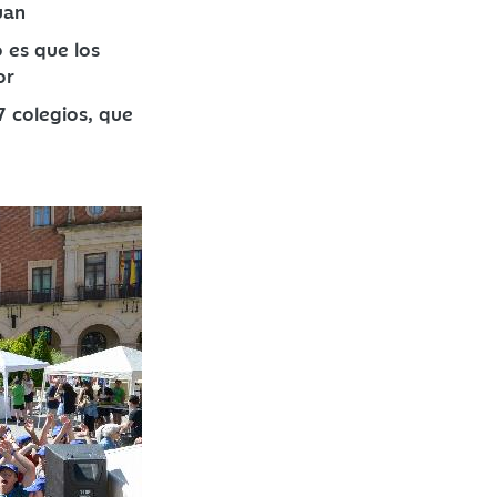
uan
 es que los
or
 colegios, que