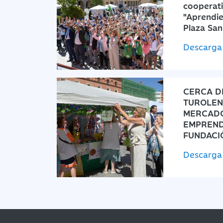
cooperati
"Aprendie
Plaza San
Descarga 
CERCA D
TUROLENS
MERCADO
EMPREND
FUNDACI
Descarga 