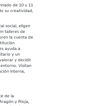
umnado de 10 y 11
o su creatividad,
l social, eligen
n talleres de
bren la cuenta de
titución
les ayuda a
itario y un
alorar y decidir
entorno. Visitan
ción interna,
e de la
Aragón y Rioja,