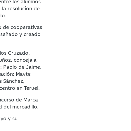
ntre los alumnos
 la resolución de
do.
o de cooperativas
diseñado y creado
rlos Cruzado,
uñoz, concejala
; Pablo de Jaime,
cación; Mayte
s Sánchez,
 centro en Teruel.
oncurso de Marca
d del mercadillo.
oyo y su