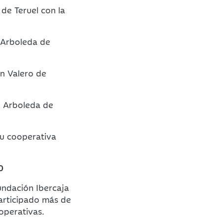
 de Teruel con la
o Arboleda de
an Valero de
io Arboleda de
su cooperativa
0
ndación Ibercaja
participado más de
operativas.