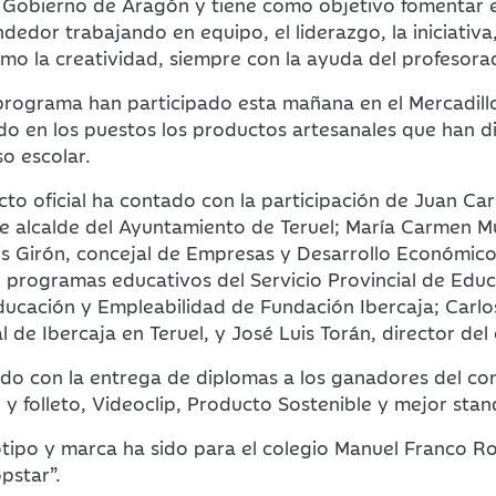
 Gobierno de Aragón y tiene como objetivo fomentar e
dedor trabajando en equipo, el liderazgo, la iniciativa,
mo la creatividad, siempre con la ayuda del profesora
programa han participado esta mañana en el Mercadill
do en los puestos los productos artesanales que han 
so escolar.
cto oficial ha contado con la participación de Juan Ca
de alcalde del Ayuntamiento de Teruel; María Carmen M
is Girón, concejal de Empresas y Desarrollo Económico
e programas educativos del Servicio Provincial de Edu
ducación y Empleabilidad de Fundación Ibercaja; Carlo
l de Ibercaja en Teruel, y José Luis Torán, director del
zado con la entrega de diplomas a los ganadores del c
l y folleto, Videoclip, Producto Sostenible y mejor stan
tipo y marca ha sido para el colegio Manuel Franco R
pstar”.