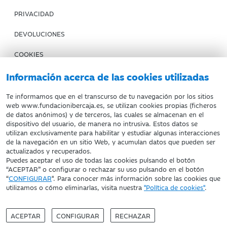
PRIVACIDAD
DEVOLUCIONES
COOKIES
CONDICIONES DE COMPRA
Información acerca de las cookies utilizadas
IBERCAJA BANCO
Te informamos que en el transcurso de tu navegación por los sitios
web www.fundacionibercaja.es, se utilizan cookies propias (ficheros
de datos anónimos) y de terceros, las cuales se almacenan en el
Fundación Bancaria Ibercaja. C.I.F. G-50000652.
dispositivo del usuario, de manera no intrusiva. Estos datos se
utilizan exclusivamente para habilitar y estudiar algunas interacciones
Inscrita en el Registro de Fundaciones del Mº de Educación,
de la navegación en un sitio Web, y acumulan datos que pueden ser
Cultura y Deporte con el nº 1689.
actualizados y recuperados.
Domicilio social: Joaquín Costa, 13. 50001 Zaragoza.
Puedes aceptar el uso de todas las cookies pulsando el botón
“ACEPTAR” o configurar o rechazar su uso pulsando en el botón
“
CONFIGURAR
". Para conocer más información sobre las cookies que
utilizamos o cómo eliminarlas, visita nuestra
"Política de cookies"
.
ACEPTAR
CONFIGURAR
RECHAZAR