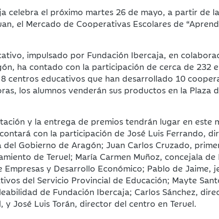
a celebra el próximo martes 26 de mayo, a partir de la
Juan, el Mercado de Cooperativas Escolares de “Apren
ativo, impulsado por Fundación Ibercaja, en colaborac
n, ha contado con la participación de cerca de 232 e
 8 centros educativos que han desarrollado 10 coopera
oras, los alumnos venderán sus productos en la Plaza 
tación y la entrega de premios tendrán lugar en este
 contará con la participación de José Luis Ferrando, di
va del Gobierno de Aragón; Juan Carlos Cruzado, prime
tamiento de Teruel; María Carmen Muñoz, concejala de 
de Empresas y Desarrollo Económico; Pablo de Jaime, j
vos del Servicio Provincial de Educación; Mayte Santo
abilidad de Fundación Ibercaja; Carlos Sánchez, direc
, y José Luis Torán, director del centro en Teruel.