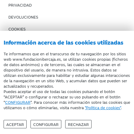
PRIVACIDAD
DEVOLUCIONES
COOKIES
CONDICIONES DE COMPRA
Información acerca de las cookies utilizadas
IBERCAJA BANCO
Te informamos que en el transcurso de tu navegación por los sitios
web www.fundacionibercaja.es, se utilizan cookies propias (ficheros
de datos anónimos) y de terceros, las cuales se almacenan en el
Fundación Bancaria Ibercaja. C.I.F. G-50000652.
dispositivo del usuario, de manera no intrusiva. Estos datos se
utilizan exclusivamente para habilitar y estudiar algunas interacciones
Inscrita en el Registro de Fundaciones del Mº de Educación,
de la navegación en un sitio Web, y acumulan datos que pueden ser
Cultura y Deporte con el nº 1689.
actualizados y recuperados.
Domicilio social: Joaquín Costa, 13. 50001 Zaragoza.
Puedes aceptar el uso de todas las cookies pulsando el botón
“ACEPTAR” o configurar o rechazar su uso pulsando en el botón
“
CONFIGURAR
". Para conocer más información sobre las cookies que
utilizamos o cómo eliminarlas, visita nuestra
"Política de cookies"
.
ACEPTAR
CONFIGURAR
RECHAZAR