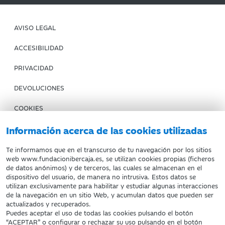
AVISO LEGAL
ACCESIBILIDAD
PRIVACIDAD
DEVOLUCIONES
COOKIES
CONDICIONES DE COMPRA
Información acerca de las cookies utilizadas
IBERCAJA BANCO
Te informamos que en el transcurso de tu navegación por los sitios
web www.fundacionibercaja.es, se utilizan cookies propias (ficheros
de datos anónimos) y de terceros, las cuales se almacenan en el
Fundación Bancaria Ibercaja. C.I.F. G-50000652.
dispositivo del usuario, de manera no intrusiva. Estos datos se
utilizan exclusivamente para habilitar y estudiar algunas interacciones
Inscrita en el Registro de Fundaciones del Mº de Educación,
de la navegación en un sitio Web, y acumulan datos que pueden ser
Cultura y Deporte con el nº 1689.
actualizados y recuperados.
Domicilio social: Joaquín Costa, 13. 50001 Zaragoza.
Puedes aceptar el uso de todas las cookies pulsando el botón
“ACEPTAR” o configurar o rechazar su uso pulsando en el botón