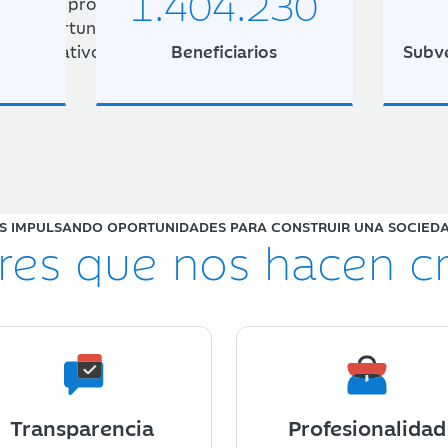
1.404.230
 Nuestro propósito:
más oportunidades a las
l o educativo.
Beneficiarios
Subve
S IMPULSANDO OPORTUNIDADES PARA CONSTRUIR UNA SOCIED
res que nos hacen c
Transparencia
Profesionalidad