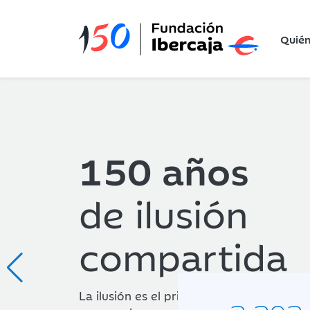
Quié
150 años
Premio Fund
de ilusión
Ibercaja de 
compartida
Joven 2026
La ilusión es el principal motivo que nos