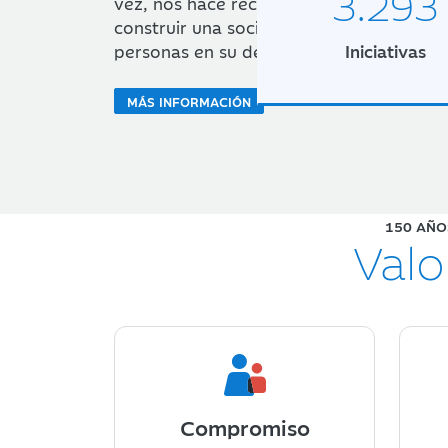
3.293
vez, nos hace recordar nuestra historia.
construir una sociedad mejor y ofrecer 
MÁS INFORMACIÓN
personas en su desarrollo social, cultura
Iniciativas
MÁS INFORMACIÓN
150 AÑO
Valo
Compromiso