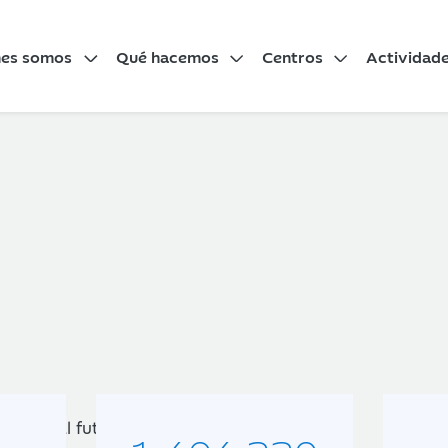
nes somos
Qué hacemos
Centros
Actividad
ación
Pintura
 mueve al futuro y, a su