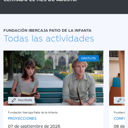
FUNDACIÓN IBERCAJA PATIO DE LA INFANTA
Todas las actividades
GRATUITA
Inscríbete
Ins
Fundación Ibercaja Patio de la Infanta
Fundación 
PROYECCIONES
CONFER
07 de septiembre de 2026
08 de 