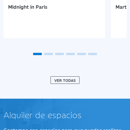
Midnight in Paris
Marte
VER TODAS
Alquiler de espacios