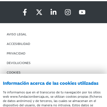
AVISO LEGAL
ACCESIBILIDAD
PRIVACIDAD
DEVOLUCIONES
COOKIES
Información acerca de las cookies utilizadas
CONDICIONES DE COMPRA
IBERCAJA BANCO
Te informamos que en el transcurso de tu navegación por los sitios
web www.fundacionibercaja.es, se utilizan cookies propias (ficheros
de datos anónimos) y de terceros, las cuales se almacenan en el
Fundación Bancaria Ibercaja. C.I.F. G-50000652.
dispositivo del usuario, de manera no intrusiva. Estos datos se