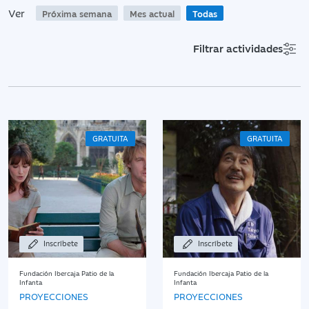
Ver
Próxima semana
Mes actual
Todas
Filtrar actividades
GRATUITA
GRATUITA
Inscríbete
Inscríbete
Fundación Ibercaja Patio de la
Fundación Ibercaja Patio de la
Infanta
Infanta
PROYECCIONES
PROYECCIONES