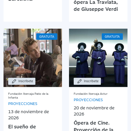
ópera La Traviata,
de Giuseppe Verdi
GRATUITA
GRATUITA
Inscríbete
Inscríbete
Fundación Ibercaja Patio de la
Fundación Ibercaja Actur
Infanta
PROYECCIONES
PROYECCIONES
20 de noviembre de
13 de noviembre de
2026
2026
Ópera de Cine.
El sueño de
Proyección de la