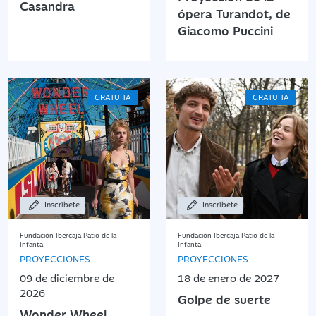
Casandra
ópera Turandot, de
Giacomo Puccini
GRATUITA
GRATUITA
Inscríbete
Inscríbete
Fundación Ibercaja Patio de la
Fundación Ibercaja Patio de la
Infanta
Infanta
PROYECCIONES
PROYECCIONES
09 de diciembre de
18 de enero de 2027
2026
Golpe de suerte
Wonder Wheel