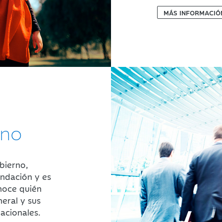
MÁS INFORMACIÓ
rno
bierno,
undación y es
noce quién
eral y sus
acionales.