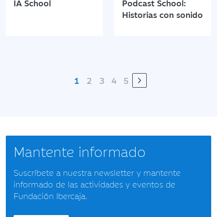
IA School
Podcast School:
Historias con sonido
1
2
3
4
5
Mantente informado
Suscríbete a nuestra newsletter y mantente
informado de las actividades y eventos de
Fundación Ibercaja.