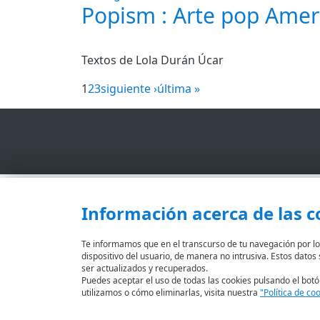
Popism : Arte pop Amer
Textos de Lola Durán Úcar
1
2
3
siguiente ›
última »
AVISO LEGAL
ACCESIBILIDAD
PRIVACIDAD
Información acerca de las c
Te informamos que en el transcurso de tu navegación por los
dispositivo del usuario, de manera no intrusiva. Estos dato
ser actualizados y recuperados.
Puedes aceptar el uso de todas las cookies pulsando el botó
Fundación Bancaria Ibercaja. C.I.F. G-50000652.
utilizamos o cómo eliminarlas, visita nuestra
"Política de co
Inscrita en el Registro de Fundaciones del Mº de Educa