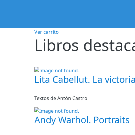
Ver carrito
Libros desta
Lita Cabellut. La victoria
Textos de Antón Castro
Andy Warhol. Portraits