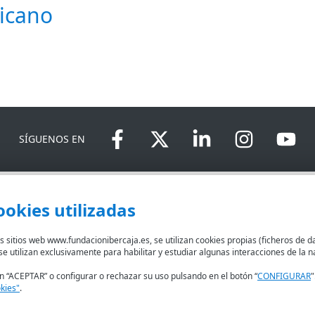
icano
SÍGUENOS EN
DEVOLUCIONES
COOKIES
CONDICIONES DE COMPRA
IBERC
ookies utilizadas
 sitios web www.fundacionibercaja.es, se utilizan cookies propias (ficheros de d
s se utilizan exclusivamente para habilitar y estudiar algunas interacciones de l
n “ACEPTAR” o configurar o rechazar su uso pulsando en el botón “
CONFIGURAR
"
okies"
.
ción, Cultura y Deporte con el nº 1689.