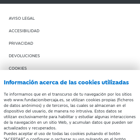
AVISO LEGAL
ACCESIBILIDAD
PRIVACIDAD
DEVOLUCIONES
COOKIES
CONDICIONES DE COMPRA
Información acerca de las cookies utilizadas
IBERCAJA BANCO
Te informamos que en el transcurso de tu navegación por los sitios
web www.fundacionibercaja.es, se utilizan cookies propias (ficheros
de datos anónimos) y de terceros, las cuales se almacenan en el
Fundación Bancaria Ibercaja. C.I.F. G-50000652.
dispositivo del usuario, de manera no intrusiva. Estos datos se
utilizan exclusivamente para habilitar y estudiar algunas interacciones
Inscrita en el Registro de Fundaciones del Mº de Educación,
de la navegación en un sitio Web, y acumulan datos que pueden ser
Cultura y Deporte con el nº 1689.
actualizados y recuperados.
Domicilio social: Joaquín Costa, 13. 50001 Zaragoza.
Puedes aceptar el uso de todas las cookies pulsando el botón
“ACEPTAR” o configurar o rechazar su uso pulsando en el botón