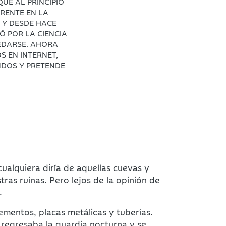
UE AL PRINCIPIO
RENTE EN LA
 Y DESDE HACE
 POR LA CIENCIA
EDARSE. AHORA
S EN INTERNET,
NDOS Y PRETENDE
ualquiera diría de aquellas cuevas y
ras ruinas. Pero lejos de la opinión de
.
ementos, placas metálicas y tuberías.
e regresaba la guardia nocturna y se