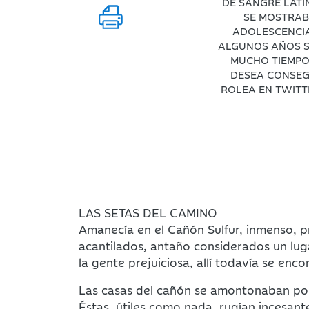
DE SANGRE LATI
SE MOSTRAB
ADOLESCENCIA
ALGUNOS AÑOS S
MUCHO TIEMPO
DESEA CONSEGU
ROLEA EN TWITT
LAS SETAS DEL CAMINO
Amanecía en el Cañón Sulfur, inmenso, p
acantilados, antaño considerados un luga
la gente prejuiciosa, allí todavía se enco
Las casas del cañón se amontonaban por l
Éstas, útiles como nada, rugían incesant