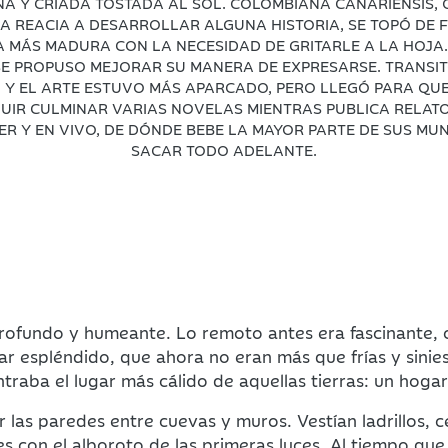
NA Y CRIADA TOSTADA AL SOL. COLOMBIANA CANARIENSIS, Q
A REACIA A DESARROLLAR ALGUNA HISTORIA, SE TOPÓ DE F
 MÁS MADURA CON LA NECESIDAD DE GRITARLE A LA HOJA.
E PROPUSO MEJORAR SU MANERA DE EXPRESARSE. TRANSITÓ
 Y EL ARTE ESTUVO MÁS APARCADO, PERO LLEGÓ PARA QU
IR CULMINAR VARIAS NOVELAS MIENTRAS PUBLICA RELATO
ER Y EN VIVO, DE DÓNDE BEBE LA MAYOR PARTE DE SUS MU
SACAR TODO ADELANTE.
rofundo y humeante. Lo remoto antes era fascinante, c
r espléndido, que ahora no eran más que frías y siniest
ntraba el lugar más cálido de aquellas tierras: un hogar
as paredes entre cuevas y muros. Vestían ladrillos, c
es con el alboroto de las primeras luces. Al tiempo qu