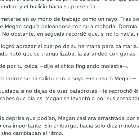
ndían y el bullicio hacía su presencia.
 meterse en su mono de trabajo como un rayo. Tras po
nde Megan seguía peleándose con su almohada. Dormía
 No obstante, en seguida recordó que, si no lo hacía, 
ogró abrazar el cuerpo de su hermana para calmarla. Él
do notó que se tranquilizaba, la zarandeó con ganas:
e por tu culpa —dijo el chico fingiendo molestia—.
ito ladrón se ha salido con la suya —murmuró Megan—.
uidada si no dejas de usar palabrotas —le reprochó él
 sabes que día es. Megan se levantó a por sus cosas t
 más deprisa que podían, Megan casi era arrastrada po
nto era importante. Sin embargo, hacía solo diez minut
, sino cambiaban el ritmo.