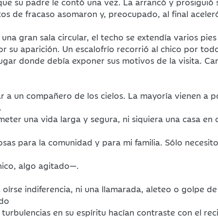
que su padre le contó una vez. La arrancó y prosiguió 
os de fracaso asomaron y, preocupado, al final aceleró
na gran sala circular, el techo se extendía varios pie
r su aparición. Un escalofrío recorrió al chico por tod
lugar donde debía exponer sus motivos de la visita. Ca
r a un compañero de los cielos. La mayoría vienen a 
.
ter una vida larga y segura, ni siquiera una casa en 
sas para la comunidad y para mi familia. Sólo necesito
hico, algo agitado—.
 oírse indiferencia, ni una llamarada, aleteo o golpe d
edo
s turbulencias en su espíritu hacían contraste con el r