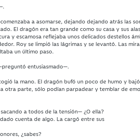
—.
ura comenzaba a asomarse, dejando dejando atrás las s
do. El dragón era tan grande como su casa y sus al
oscura y escamosa reflejaba unos delicados destellos á
dedor. Roy se limpió las lágrimas y se levantó. Las m
altaba un último paso.
? —preguntó entusiasmado—.
cogió la mano. El dragón bufó un poco de humo y bajó l
la otra parte, sólo podían parpadear y temblar de emo
 sacando a todos de la tensión— ¿O ella?
 dado cuenta de algo. La cargó entre sus
honores, ¿sabes?