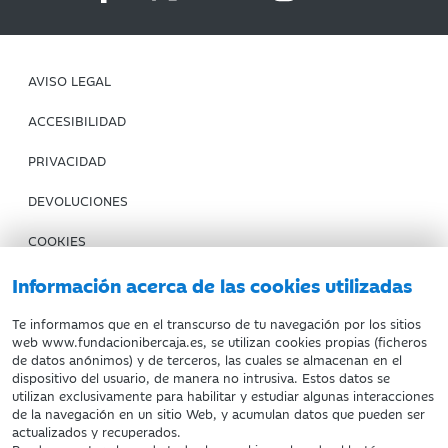
AVISO LEGAL
ACCESIBILIDAD
PRIVACIDAD
DEVOLUCIONES
COOKIES
Información acerca de las cookies utilizadas
CONDICIONES DE COMPRA
IBERCAJA BANCO
Te informamos que en el transcurso de tu navegación por los sitios
web www.fundacionibercaja.es, se utilizan cookies propias (ficheros
de datos anónimos) y de terceros, las cuales se almacenan en el
Fundación Bancaria Ibercaja. C.I.F. G-50000652.
dispositivo del usuario, de manera no intrusiva. Estos datos se
utilizan exclusivamente para habilitar y estudiar algunas interacciones
Inscrita en el Registro de Fundaciones del Mº de Educación,
de la navegación en un sitio Web, y acumulan datos que pueden ser
Cultura y Deporte con el nº 1689.
actualizados y recuperados.