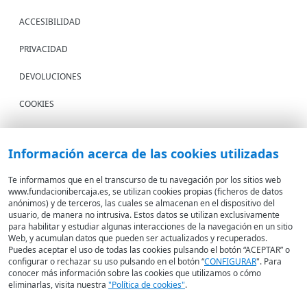
ACCESIBILIDAD
PRIVACIDAD
DEVOLUCIONES
COOKIES
CONDICIONES DE COMPRA
Información acerca de las cookies utilizadas
IBERCAJA BANCO
Te informamos que en el transcurso de tu navegación por los sitios web
www.fundacionibercaja.es, se utilizan cookies propias (ficheros de datos
Fundación Bancaria Ibercaja. C.I.F. G-50000652.
anónimos) y de terceros, las cuales se almacenan en el dispositivo del
Inscrita en el Registro de Fundaciones del Mº de Educación, Cultura y
usuario, de manera no intrusiva. Estos datos se utilizan exclusivamente
para habilitar y estudiar algunas interacciones de la navegación en un sitio
Deporte con el nº 1689.
Web, y acumulan datos que pueden ser actualizados y recuperados.
Domicilio social: Joaquín Costa, 13. 50001 Zaragoza.
Puedes aceptar el uso de todas las cookies pulsando el botón “ACEPTAR” o
configurar o rechazar su uso pulsando en el botón “
CONFIGURAR
". Para
conocer más información sobre las cookies que utilizamos o cómo
eliminarlas, visita nuestra
"Política de cookies"
.