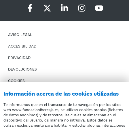
AVISO LEGAL
ACCESIBILIDAD
PRIVACIDAD
DEVOLUCIONES
COOKIES
CONDICIONES DE COMPRA
Información acerca de las cookies utilizadas
IBERCAJA BANCO
Te informamos que en el transcurso de tu navegación por los sitios
web www.fundacionibercaja.es, se utilizan cookies propias (ficheros
de datos anónimos) y de terceros, las cuales se almacenan en el
Fundación Bancaria Ibercaja. C.I.F. G-50000652.
dispositivo del usuario, de manera no intrusiva. Estos datos se
utilizan exclusivamente para habilitar y estudiar algunas interacciones
Inscrita en el Registro de Fundaciones del Mº de Educación,