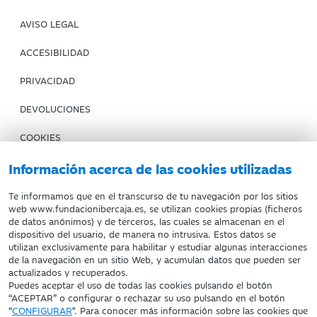
AVISO LEGAL
ACCESIBILIDAD
PRIVACIDAD
DEVOLUCIONES
COOKIES
CONDICIONES DE COMPRA
Información acerca de las cookies utilizadas
IBERCAJA BANCO
Te informamos que en el transcurso de tu navegación por los sitios
web www.fundacionibercaja.es, se utilizan cookies propias (ficheros
de datos anónimos) y de terceros, las cuales se almacenan en el
Fundación Bancaria Ibercaja. C.I.F. G-50000652.
dispositivo del usuario, de manera no intrusiva. Estos datos se
utilizan exclusivamente para habilitar y estudiar algunas interacciones
Inscrita en el Registro de Fundaciones del Mº de Educación,
de la navegación en un sitio Web, y acumulan datos que pueden ser
Cultura y Deporte con el nº 1689.
actualizados y recuperados.
Domicilio social: Joaquín Costa, 13. 50001 Zaragoza.
Puedes aceptar el uso de todas las cookies pulsando el botón
“ACEPTAR” o configurar o rechazar su uso pulsando en el botón
“
CONFIGURAR
". Para conocer más información sobre las cookies que