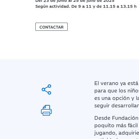
Del 23 de junio al 25 de julio de 2025
Según actividad. De 9 a 11 y de 11.15 a 13.15 h
CONTACTAR
El verano ya est
para que los niño
es una opción y l
seguir desarrolla
Desde Fundación 
poquito más fácil
jugando, adquiri