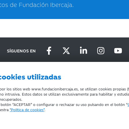
tos de Fundación Ibercaja.
SÍGUENOS EN
cookies utilizadas
D
DEVOLUCIONES
COOKIES
CONDICIONES DE COMPRA
r los sitios web www.fundacionibercaja.es, se utilizan cookies propias (f
o intrusiva. Estos datos se utilizan exclusivamente para habilitar y estudi
 recuperados.
l botón “ACEPTAR” o configurar o rechazar su uso pulsando en el botón “
uestra
"Política de cookies"
.
ducación, Cultura y Deporte con el nº 1689.
za.