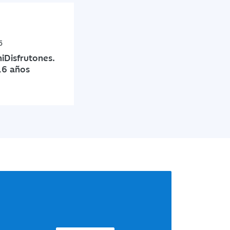
5
Disfrutones.
16 años