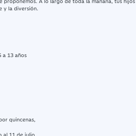
e proponemos. A lo largo de toda la mañana, tus hijos 
 y la diversión.
5 a 13 años
o
por quincenas,
 al 11 de julio