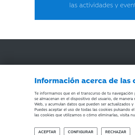
las actividades y even
Información acerca de las 
AVISO LEGAL
ACCESIBILIDAD
PRIVACIDA
Te informamos que en el transcurso de tu navegación po
se almacenan en el dispositivo del usuario, de manera n
Web, y acumulan datos que pueden ser actualizados y
Puedes aceptar el uso de todas las cookies pulsando e
Fundación Bancaria Ibercaja. C.I.F. G-50000652.
las cookies que utilizamos o cómo eliminarlas, visita n
Inscrita en el Registro de Fundaciones del Mº de E
Domicilio social: Joaquín Costa, 13. 50001 Zarago
ACEPTAR
CONFIGURAR
RECHAZAR