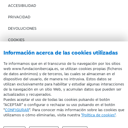
ACCESIBILIDAD
PRIVACIDAD
DEVOLUCIONES
COOKIES
CONDICIONES DE COMPRA
Información acerca de las cookies utilizadas
IBERCAJA BANCO
Te informamos que en el transcurso de tu navegación por los sitios
web www.fundacionibercaja.es, se utilizan cookies propias (ficheros
de datos anónimos) y de terceros, las cuales se almacenan en el
Fundación Bancaria Ibercaja. C.I.F. G-50000652.
dispositivo del usuario, de manera no intrusiva. Estos datos se
utilizan exclusivamente para habilitar y estudiar algunas interacciones
Inscrita en el Registro de Fundaciones del Mº de Educación,
de la navegación en un sitio Web, y acumulan datos que pueden ser
Cultura y Deporte con el nº 1689.
actualizados y recuperados.
Domicilio social: Joaquín Costa, 13. 50001 Zaragoza.
Puedes aceptar el uso de todas las cookies pulsando el botón
“ACEPTAR” o configurar o rechazar su uso pulsando en el botón
“
CONFIGURAR
". Para conocer más información sobre las cookies que
utilizamos o cómo eliminarlas, visita nuestra
"Política de cookies"
.