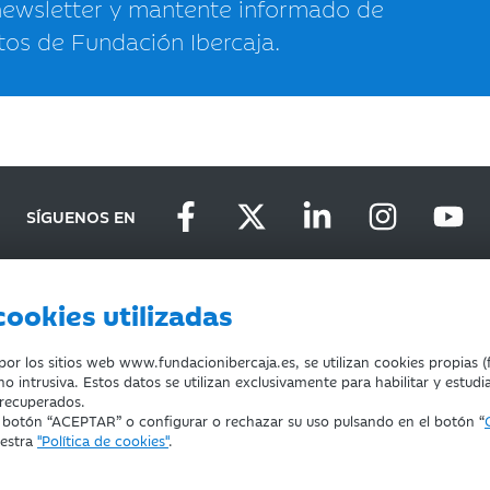
newsletter y mantente informado de
tos de Fundación Ibercaja.
SÍGUENOS EN
cookies utilizadas
D
DEVOLUCIONES
COOKIES
CONDICIONES DE COMPRA
r los sitios web www.fundacionibercaja.es, se utilizan cookies propias (f
o intrusiva. Estos datos se utilizan exclusivamente para habilitar y estudi
 recuperados.
l botón “ACEPTAR” o configurar o rechazar su uso pulsando en el botón “
uestra
"Política de cookies"
.
ducación, Cultura y Deporte con el nº 1689.