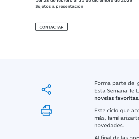
Del 28 de febrero al 31 de diciembre de 2025
Sujetos a presentación
CONTACTAR
Forma parte del g
Esta Semana Te L
novelas favoritas
Este ciclo que ac
más, familiarizart
novedades.
Al final de las p