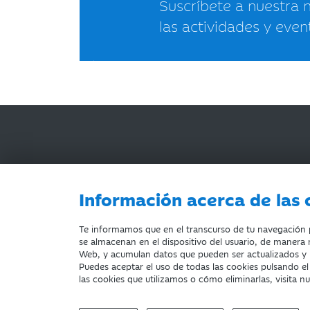
Suscríbete a nuestra 
las actividades y even
Información acerca de las 
AVISO LEGAL
ACCESIBILIDAD
PRIVACIDA
Te informamos que en el transcurso de tu navegación po
se almacenan en el dispositivo del usuario, de manera n
Web, y acumulan datos que pueden ser actualizados y
Puedes aceptar el uso de todas las cookies pulsando e
Fundación Bancaria Ibercaja. C.I.F. G-50000652.
las cookies que utilizamos o cómo eliminarlas, visita n
Inscrita en el Registro de Fundaciones del Mº de E