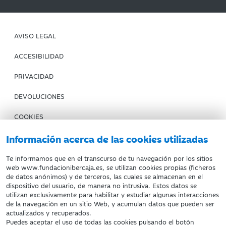
AVISO LEGAL
ACCESIBILIDAD
PRIVACIDAD
DEVOLUCIONES
COOKIES
CONDICIONES DE COMPRA
Información acerca de las cookies utilizadas
IBERCAJA BANCO
Te informamos que en el transcurso de tu navegación por los sitios
web www.fundacionibercaja.es, se utilizan cookies propias (ficheros
de datos anónimos) y de terceros, las cuales se almacenan en el
Fundación Bancaria Ibercaja. C.I.F. G-50000652.
dispositivo del usuario, de manera no intrusiva. Estos datos se
utilizan exclusivamente para habilitar y estudiar algunas interacciones
Inscrita en el Registro de Fundaciones del Mº de Educación,
de la navegación en un sitio Web, y acumulan datos que pueden ser
Cultura y Deporte con el nº 1689.
actualizados y recuperados.
Domicilio social: Joaquín Costa, 13. 50001 Zaragoza.
Puedes aceptar el uso de todas las cookies pulsando el botón