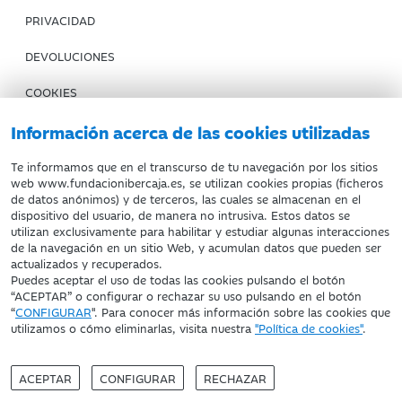
PRIVACIDAD
DEVOLUCIONES
COOKIES
CONDICIONES DE COMPRA
Información acerca de las cookies utilizadas
IBERCAJA BANCO
Te informamos que en el transcurso de tu navegación por los sitios
web www.fundacionibercaja.es, se utilizan cookies propias (ficheros
de datos anónimos) y de terceros, las cuales se almacenan en el
Fundación Bancaria Ibercaja. C.I.F. G-50000652.
dispositivo del usuario, de manera no intrusiva. Estos datos se
utilizan exclusivamente para habilitar y estudiar algunas interacciones
Inscrita en el Registro de Fundaciones del Mº de Educación,
de la navegación en un sitio Web, y acumulan datos que pueden ser
Cultura y Deporte con el nº 1689.
actualizados y recuperados.
Domicilio social: Joaquín Costa, 13. 50001 Zaragoza.
Puedes aceptar el uso de todas las cookies pulsando el botón
“ACEPTAR” o configurar o rechazar su uso pulsando en el botón
“
CONFIGURAR
". Para conocer más información sobre las cookies que
utilizamos o cómo eliminarlas, visita nuestra
"Política de cookies"
.
ACEPTAR
CONFIGURAR
RECHAZAR