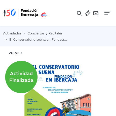
Na
Actividades
Conciertos y Recitales
El Conservatorio suena en Fundación Ibercaja. Departamentos de Viento Madera y Canto
VOLVER