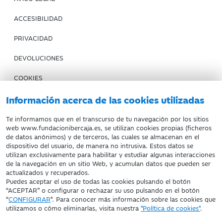
ACCESIBILIDAD
PRIVACIDAD
DEVOLUCIONES
COOKIES
CONDICIONES DE COMPRA
Información acerca de las cookies utilizadas
IBERCAJA BANCO
Te informamos que en el transcurso de tu navegación por los sitios
web www.fundacionibercaja.es, se utilizan cookies propias (ficheros
de datos anónimos) y de terceros, las cuales se almacenan en el
Fundación Bancaria Ibercaja. C.I.F. G-50000652.
dispositivo del usuario, de manera no intrusiva. Estos datos se
utilizan exclusivamente para habilitar y estudiar algunas interacciones
Inscrita en el Registro de Fundaciones del Mº de Educación,
de la navegación en un sitio Web, y acumulan datos que pueden ser
Cultura y Deporte con el nº 1689.
actualizados y recuperados.
Domicilio social: Joaquín Costa, 13. 50001 Zaragoza.
Puedes aceptar el uso de todas las cookies pulsando el botón
“ACEPTAR” o configurar o rechazar su uso pulsando en el botón
“
CONFIGURAR
". Para conocer más información sobre las cookies que
utilizamos o cómo eliminarlas, visita nuestra
"Política de cookies"
.