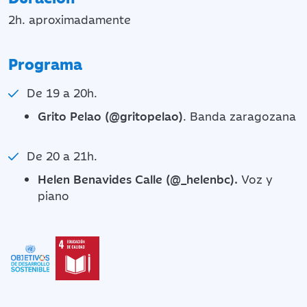
2h. aproximadamente
Programa
De 19 a 20h.
Grito Pelao (@gritopelao)
. Banda zaragozana
De 20 a 21h.
Helen Benavides Calle (@_helenbc).
Voz y
piano