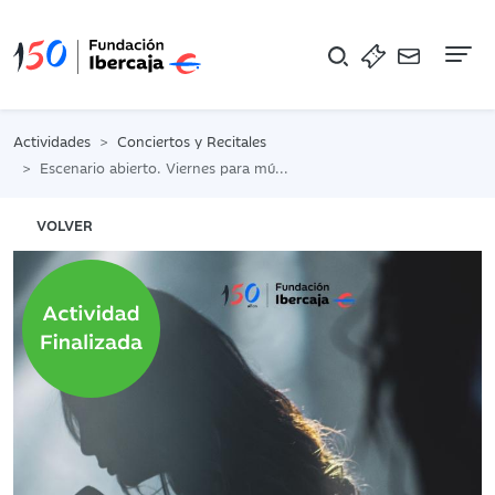
Na
Actividades
Conciertos y Recitales
Escenario abierto. Viernes para música amateur II (10 de julio)
VOLVER