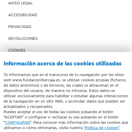
AVISO LEGAL
ACCESIBILIDAD
PRIVACIDAD
DEVOLUCIONES
COOKIES
CONDICIONES DE COMPRA
Información acerca de las cookies utilizadas
IBERCAJA BANCO
Te informamos que en el transcurso de tu navegación por los sitios
web www.fundacionibercaja.es, se utilizan cookies propias (ficheros
de datos anónimos) y de terceros, las cuales se almacenan en el
Fundación Bancaria Ibercaja. C.I.F. G-50000652.
dispositivo del usuario, de manera no intrusiva. Estos datos se
utilizan exclusivamente para habilitar y estudiar algunas interacciones
Inscrita en el Registro de Fundaciones del Mº de Educación,
de la navegación en un sitio Web, y acumulan datos que pueden ser
Cultura y Deporte con el nº 1689.
actualizados y recuperados.
Domicilio social: Joaquín Costa, 13. 50001 Zaragoza.
Puedes aceptar el uso de todas las cookies pulsando el botón
“ACEPTAR” o configurar o rechazar su uso pulsando en el botón
“
CONFIGURAR
". Para conocer más información sobre las cookies que
utilizamos o cómo eliminarlas, visita nuestra
"Política de cookies"
.