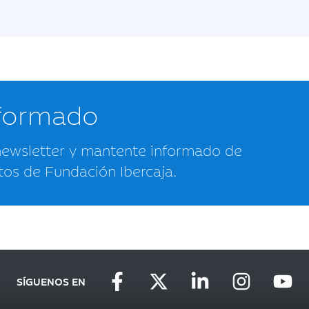
nformado
newsletter y mantente informado de
tos de Fundación Ibercaja.
SÍGUENOS EN