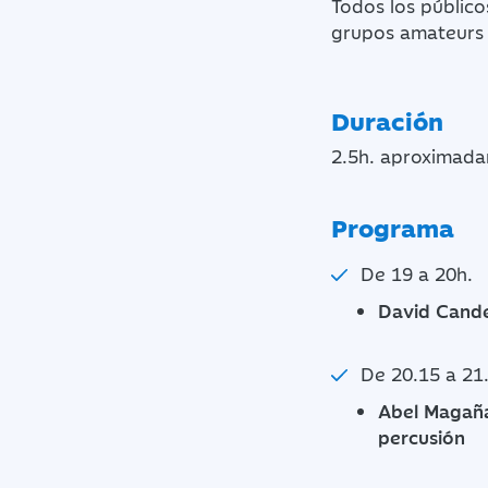
Todos los públic
grupos amateurs 
Duración
2.5h. aproximad
Programa
De 19 a 20h.
David Cande
De 20.15 a 21
Abel Magaña,
percusión