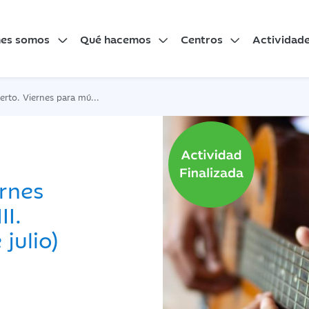
nes somos
Qué hacemos
Centros
Actividad
a música amateur III. Tarde flamenca (17 de julio)
ernes
II.
julio)