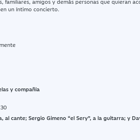
os, familiares, amigos y demás personas que quieran a
en un íntimo concierto.
amente
las y compañía
.30
 al cante; Sergio Gimeno “el Sery”, a la guitarra; y Dav