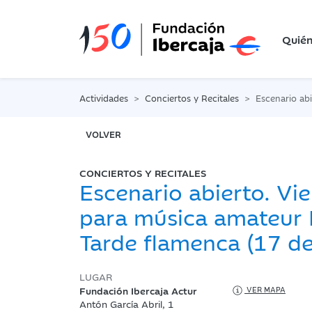
Quié
Actividades
Conciertos y Recitales
Escenario abierto. Viernes par
VOLVER
CONCIERTOS Y RECITALES
Escenario abierto. Vi
para música amateur I
Tarde flamenca (17 de 
LUGAR
Fundación Ibercaja Actur
VER MAPA
Antón García Abril, 1