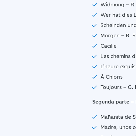
Widmung – R
Wer hat dies L
Scheinden un
Morgen – R. S
Cäcilie
Les chemins d
L’heure exqui
À Chloris
Toujours – G.
Segunda parte – 
Mañanita de S
Madre, unos o