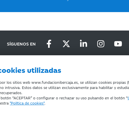
SÍGUENOS EN
cookies utilizadas
D
DEVOLUCIONES
COOKIES
CONDICIONES DE COMPRA
r los sitios web www.fundacionibercaja.es, se utilizan cookies propias (f
o intrusiva. Estos datos se utilizan exclusivamente para habilitar y estudi
 recuperados.
l botón “ACEPTAR” o configurar o rechazar su uso pulsando en el botón “
uestra
"Política de cookies"
.
ducación, Cultura y Deporte con el nº 1689.
za.