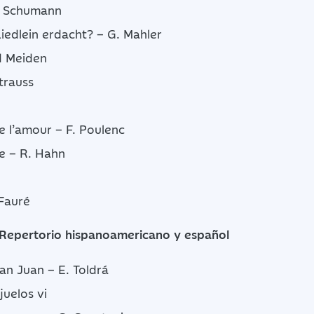
. Schumann
iedlein erdacht? – G. Mahler
d Meiden
trauss
e l’amour – F. Poulenc
se – R. Hahn
 Fauré
Repertorio hispanoamericano y español
an Juan – E. Toldrá
juelos vi