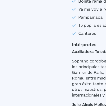
Bonita rama d
Ya me voy a re
Pampamapa
Tu pupila es az
Cantares
Intérpretes
Auxiliadora Tole
Soprano cordobes
los principales t
Garnier de París,
Roma, entre much
gran éxito tanto e
otros maestros, 
internacionales y
Julio Alexis Muño