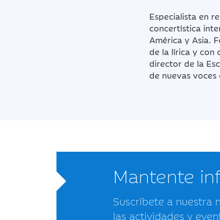
Especialista en r
concertística int
América y Asia. 
de la lírica y co
director de la E
de nuevas voces 
Mantente i
Suscríbete a nuestra 
las actividades y even