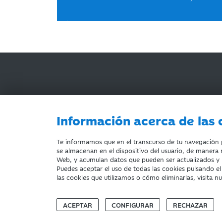
Información acerca de las 
AVISO LEGAL
ACCESIBILIDAD
PRIVACIDA
Te informamos que en el transcurso de tu navegación po
se almacenan en el dispositivo del usuario, de manera n
Web, y acumulan datos que pueden ser actualizados y
Puedes aceptar el uso de todas las cookies pulsando e
Fundación Bancaria Ibercaja. C.I.F. G-50000652.
las cookies que utilizamos o cómo eliminarlas, visita n
Inscrita en el Registro de Fundaciones del Mº de E
Domicilio social: Joaquín Costa, 13. 50001 Zarago
ACEPTAR
CONFIGURAR
RECHAZAR