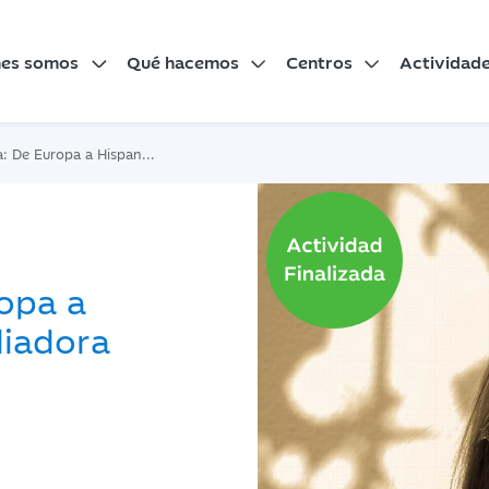
nes somos
Qué hacemos
Centros
Actividad
 a Hispanoamérica. Auxiliadora Toledano
opa a
liadora