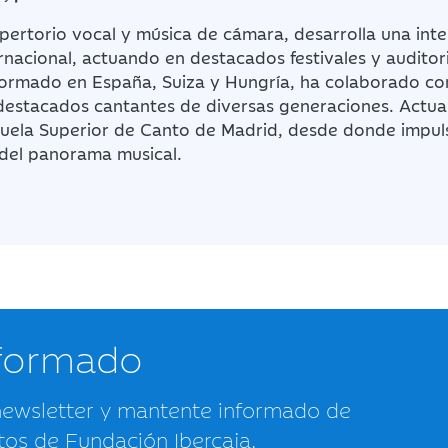
epertorio vocal y música de cámara, desarrolla una int
ernacional, actuando en destacados festivales y audito
Formado en España, Suiza y Hungría, ha colaborado co
n destacados cantantes de diversas generaciones. Actu
scuela Superior de Canto de Madrid, desde donde impul
del panorama musical.
nformado
newsletter y mantente informado de
tos de Fundación Ibercaja.