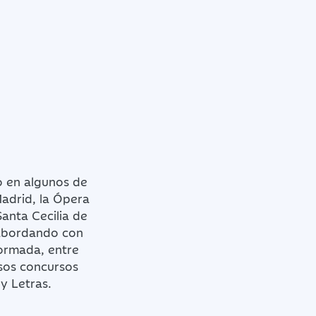
o en algunos de
Madrid, la Ópera
Santa Cecilia de
 abordando con
Formada, entre
sos concursos
 y Letras.