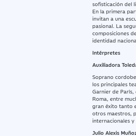
sofisticación del
En la primera par
invitan a una escu
pasional. La segu
composiciones de 
identidad naciona
Intérpretes
Auxiliadora Tole
Soprano cordobes
los principales t
Garnier de París,
Roma, entre much
gran éxito tanto e
otros maestros, 
internacionales y
Julio Alexis Muño