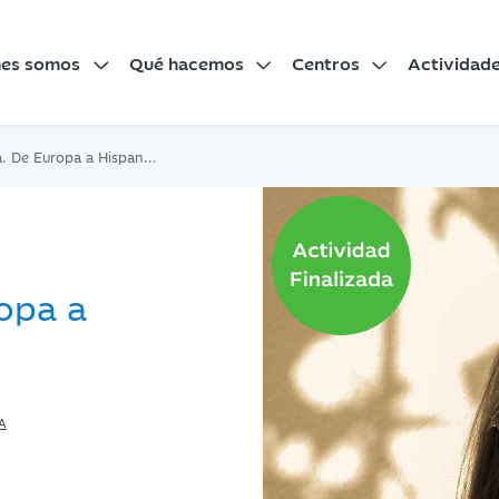
nes somos
Qué hacemos
Centros
Actividad
De Europa a Hispanoamérica
opa a
A