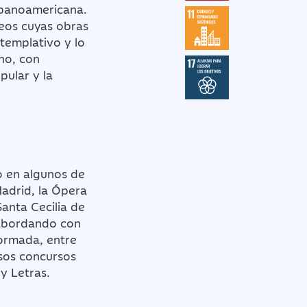
ispanoamericana.
peos cuyas obras
ntemplativo y lo
no, con
pular y la
o en algunos de
Madrid, la Ópera
Santa Cecilia de
 abordando con
Formada, entre
sos concursos
 y Letras.