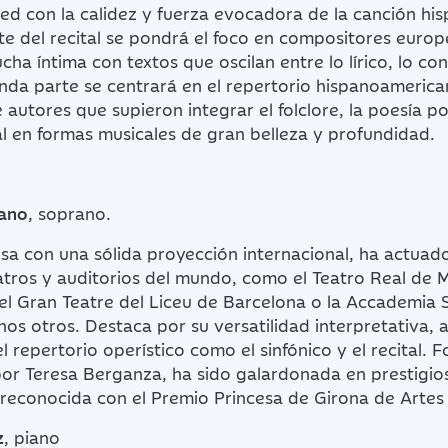
 lied con la calidez y fuerza evocadora de la canción h
te del recital se pondrá el foco en compositores euro
cha íntima con textos que oscilan entre lo lírico, lo co
nda parte se centrará en el repertorio hispanoamerica
autores que supieron integrar el folclore, la poesía po
l en formas musicales de gran belleza y profundidad.
dano
, soprano.
a con una sólida proyección internacional, ha actuad
eatros y auditorios del mundo, como el Teatro Real de 
 el Gran Teatre del Liceu de Barcelona o la Accademia 
os otros. Destaca por su versatilidad interpretativa,
l repertorio operístico como el sinfónico y el recital. 
por Teresa Berganza, ha sido galardonada en prestigio
 reconocida con el Premio Princesa de Girona de Artes
z
, piano