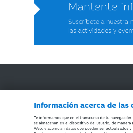
Mantente i
Suscríbete a nuestra 
las actividades y even
Información acerca de las 
AVISO LEGAL
ACCESIBILIDAD
PRIVACIDA
Te informamos que en el transcurso de tu navegación po
se almacenan en el dispositivo del usuario, de manera n
Web, y acumulan datos que pueden ser actualizados y