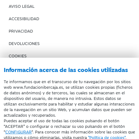
AVISO LEGAL
ACCESIBILIDAD
PRIVACIDAD
DEVOLUCIONES
COOKIES
CONDICIONES DE COMPRA
Información acerca de las cookies utilizadas
IBERCAJA BANCO
Te informamos que en el transcurso de tu navegación por los sitios
web www.fundacionibercaja.es, se utilizan cookies propias (ficheros
de datos anónimos) y de terceros, las cuales se almacenan en el
Fundación Bancaria Ibercaja. C.I.F. G-50000652.
dispositivo del usuario, de manera no intrusiva. Estos datos se
utilizan exclusivamente para habilitar y estudiar algunas interacciones
Inscrita en el Registro de Fundaciones del Mº de Educación,
de la navegación en un sitio Web, y acumulan datos que pueden ser
Cultura y Deporte con el nº 1689.
actualizados y recuperados.
Domicilio social: Joaquín Costa, 13. 50001 Zaragoza.
Puedes aceptar el uso de todas las cookies pulsando el botón
“ACEPTAR” o configurar o rechazar su uso pulsando en el botón
“
CONFIGURAR
". Para conocer más información sobre las cookies que
utilizamos o cómo eliminarlas, visita nuestra
"Política de cookies"
.