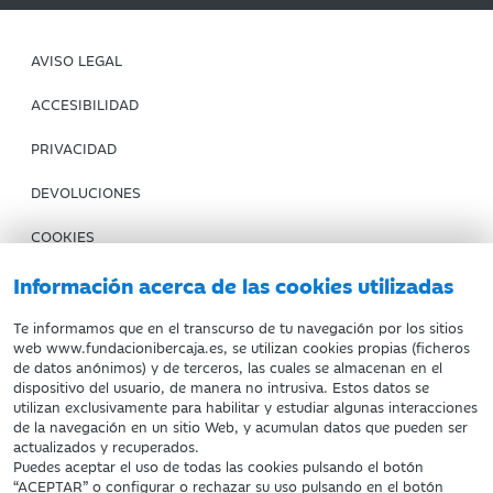
AVISO LEGAL
ACCESIBILIDAD
PRIVACIDAD
DEVOLUCIONES
COOKIES
CONDICIONES DE COMPRA
Información acerca de las cookies utilizadas
IBERCAJA BANCO
Te informamos que en el transcurso de tu navegación por los sitios
web www.fundacionibercaja.es, se utilizan cookies propias (ficheros
de datos anónimos) y de terceros, las cuales se almacenan en el
Fundación Bancaria Ibercaja. C.I.F. G-50000652.
dispositivo del usuario, de manera no intrusiva. Estos datos se
utilizan exclusivamente para habilitar y estudiar algunas interacciones
Inscrita en el Registro de Fundaciones del Mº de Educación,
de la navegación en un sitio Web, y acumulan datos que pueden ser
Cultura y Deporte con el nº 1689.
actualizados y recuperados.
Domicilio social: Joaquín Costa, 13. 50001 Zaragoza.
Puedes aceptar el uso de todas las cookies pulsando el botón
“ACEPTAR” o configurar o rechazar su uso pulsando en el botón