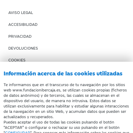
AVISO LEGAL
ACCESIBILIDAD
PRIVACIDAD
DEVOLUCIONES
COOKIES
CONDICIONES DE COMPRA
Información acerca de las cookies utilizadas
IBERCAJA BANCO
Te informamos que en el transcurso de tu navegación por los sitios
web www.fundacionibercaja.es, se utilizan cookies propias (ficheros
de datos anónimos) y de terceros, las cuales se almacenan en el
Fundación Bancaria Ibercaja. C.I.F. G-50000652.
dispositivo del usuario, de manera no intrusiva. Estos datos se
utilizan exclusivamente para habilitar y estudiar algunas interacciones
Inscrita en el Registro de Fundaciones del Mº de Educación,
de la navegación en un sitio Web, y acumulan datos que pueden ser
Cultura y Deporte con el nº 1689.
actualizados y recuperados.
Domicilio social: Joaquín Costa, 13. 50001 Zaragoza.
Puedes aceptar el uso de todas las cookies pulsando el botón
“ACEPTAR” o configurar o rechazar su uso pulsando en el botón
“
CONFIGURAR
". Para conocer más información sobre las cookies que