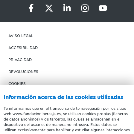
AVISO LEGAL
ACCESIBILIDAD
PRIVACIDAD
DEVOLUCIONES
COOKIES
CONDICIONES DE COMPRA
Información acerca de las cookies utilizadas
IBERCAJA BANCO
Te informamos que en el transcurso de tu navegación por los sitios
web www.fundacionibercaja.es, se utilizan cookies propias (ficheros
de datos anónimos) y de terceros, las cuales se almacenan en el
Fundación Bancaria Ibercaja. C.I.F. G-50000652.
dispositivo del usuario, de manera no intrusiva. Estos datos se
utilizan exclusivamente para habilitar y estudiar algunas interacciones
Inscrita en el Registro de Fundaciones del Mº de Educación,