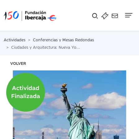
Na
Actividades
Conferencias y Mesas Redondas
Ciudades y Arquitectura: Nueva York (Estados Unidos)
VOLVER