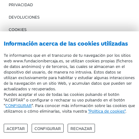
PRIVACIDAD
DEVOLUCIONES
COOKIES
CONDICIONES DE COMPRA
Información acerca de las cookies utilizadas
IBERCAJA BANCO
Te informamos que en el transcurso de tu navegación por los sitios
web www.fundacionibercaja.es, se utilizan cookies propias (ficheros
de datos anónimos) y de terceros, las cuales se almacenan en el
Fundación Bancaria Ibercaja. C.I.F. G-50000652.
dispositivo del usuario, de manera no intrusiva. Estos datos se
utilizan exclusivamente para habilitar y estudiar algunas interacciones
Inscrita en el Registro de Fundaciones del Mº de Educación,
de la navegación en un sitio Web, y acumulan datos que pueden ser
Cultura y Deporte con el nº 1689.
actualizados y recuperados.
Domicilio social: Joaquín Costa, 13. 50001 Zaragoza.
Puedes aceptar el uso de todas las cookies pulsando el botón
“ACEPTAR” o configurar o rechazar su uso pulsando en el botón
“
CONFIGURAR
". Para conocer más información sobre las cookies que
utilizamos o cómo eliminarlas, visita nuestra
"Política de cookies"
.
ACEPTAR
CONFIGURAR
RECHAZAR