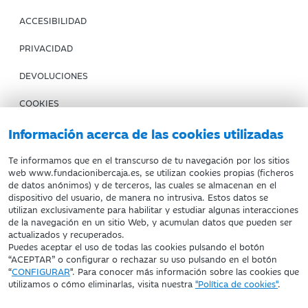
ACCESIBILIDAD
PRIVACIDAD
DEVOLUCIONES
COOKIES
CONDICIONES DE COMPRA
Información acerca de las cookies utilizadas
IBERCAJA BANCO
Te informamos que en el transcurso de tu navegación por los sitios
web www.fundacionibercaja.es, se utilizan cookies propias (ficheros
de datos anónimos) y de terceros, las cuales se almacenan en el
Fundación Bancaria Ibercaja. C.I.F. G-50000652.
dispositivo del usuario, de manera no intrusiva. Estos datos se
utilizan exclusivamente para habilitar y estudiar algunas interacciones
Inscrita en el Registro de Fundaciones del Mº de Educación,
de la navegación en un sitio Web, y acumulan datos que pueden ser
Cultura y Deporte con el nº 1689.
actualizados y recuperados.
Domicilio social: Joaquín Costa, 13. 50001 Zaragoza.
Puedes aceptar el uso de todas las cookies pulsando el botón
“ACEPTAR” o configurar o rechazar su uso pulsando en el botón
“
CONFIGURAR
". Para conocer más información sobre las cookies que
utilizamos o cómo eliminarlas, visita nuestra
"Política de cookies"
.