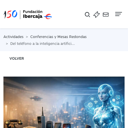
Na
Actividades
Conferencias y Mesas Redondas
Del teléfono a la inteligencia artificial, 150 años de revolución tecnológica. Félix Pérez Martínez
VOLVER