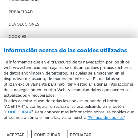
PRIVACIDAD
DEVOLUCIONES
COOKIES
CONDICIONES DE COMPRA
Información acerca de las cookies utilizadas
IBERCAJA BANCO
Te informamos que en el transcurso de tu navegación por los sitios
web www.fundacionibercaja.es, se utilizan cookies propias (ficheros
de datos anónimos) y de terceros, las cuales se almacenan en el
Fundación Bancaria Ibercaja. C.I.F. G-50000652.
dispositivo del usuario, de manera no intrusiva. Estos datos se
utilizan exclusivamente para habilitar y estudiar algunas interacciones
Inscrita en el Registro de Fundaciones del Mº de Educación,
de la navegación en un sitio Web, y acumulan datos que pueden ser
Cultura y Deporte con el nº 1689.
actualizados y recuperados.
Domicilio social: Joaquín Costa, 13. 50001 Zaragoza.
Puedes aceptar el uso de todas las cookies pulsando el botón
“ACEPTAR” o configurar o rechazar su uso pulsando en el botón
“
CONFIGURAR
". Para conocer más información sobre las cookies que
utilizamos o cómo eliminarlas, visita nuestra
"Política de cookies"
.
ACEPTAR
CONFIGURAR
RECHAZAR