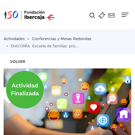
Na
Actividades
Conferencias y Mesas Redondas
DIACONÍA. Escuela de familias: protegiendo a los menores de las violencias digitales
VOLVER