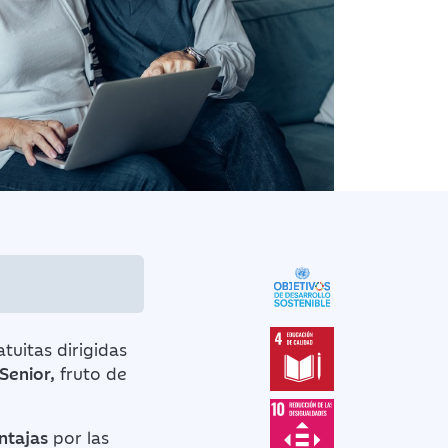
atuitas
dirigidas
Senior,
fruto de
ntajas
por las