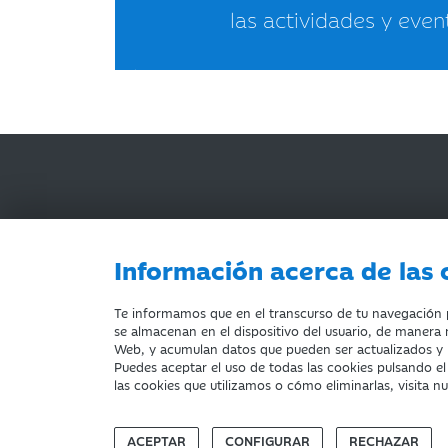
las actividades y even
Información acerca de las 
AVISO LEGAL
ACCESIBILIDAD
PRIVACIDA
Te informamos que en el transcurso de tu navegación po
se almacenan en el dispositivo del usuario, de manera n
Web, y acumulan datos que pueden ser actualizados y
Puedes aceptar el uso de todas las cookies pulsando e
Fundación Bancaria Ibercaja. C.I.F. G-50000652.
las cookies que utilizamos o cómo eliminarlas, visita n
Inscrita en el Registro de Fundaciones del Mº de E
Domicilio social: Joaquín Costa, 13. 50001 Zarago
ACEPTAR
CONFIGURAR
RECHAZAR