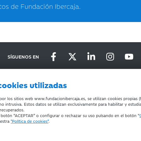
tos de Fundación Ibercaja.
SÍGUENOS EN
cookies utilizadas
D
DEVOLUCIONES
COOKIES
CONDICIONES DE COMPRA
r los sitios web www.fundacionibercaja.es, se utilizan cookies propias (f
o intrusiva. Estos datos se utilizan exclusivamente para habilitar y estudi
 recuperados.
l botón “ACEPTAR” o configurar o rechazar su uso pulsando en el botón “
uestra
"Política de cookies"
.
ducación, Cultura y Deporte con el nº 1689.
za.