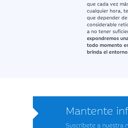
que cada vez más 
cualquier hora, t
que depender de 
considerable reti
a no tener sufici
expondremos una l
todo momento en
brinda el entorno 
Mantente i
Suscríbete a nuestra 