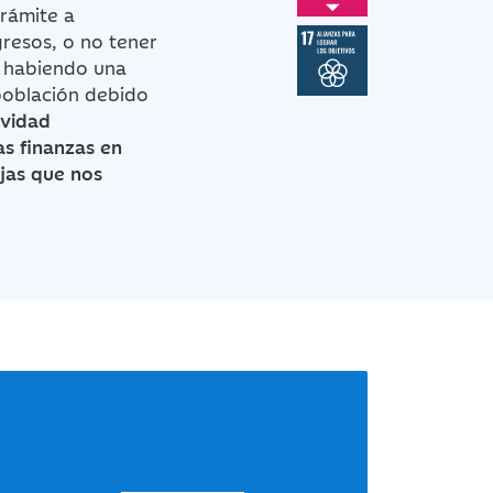
trámite a
gresos, o no tener
e habiendo una
 población debido
ividad
as finanzas en
jas que nos