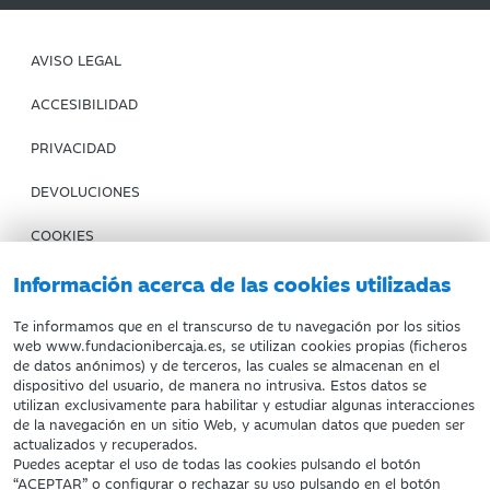
AVISO LEGAL
ACCESIBILIDAD
PRIVACIDAD
DEVOLUCIONES
COOKIES
CONDICIONES DE COMPRA
Información acerca de las cookies utilizadas
IBERCAJA BANCO
Te informamos que en el transcurso de tu navegación por los sitios
web www.fundacionibercaja.es, se utilizan cookies propias (ficheros
de datos anónimos) y de terceros, las cuales se almacenan en el
Fundación Bancaria Ibercaja. C.I.F. G-50000652.
dispositivo del usuario, de manera no intrusiva. Estos datos se
utilizan exclusivamente para habilitar y estudiar algunas interacciones
Inscrita en el Registro de Fundaciones del Mº de Educación,
de la navegación en un sitio Web, y acumulan datos que pueden ser
Cultura y Deporte con el nº 1689.
actualizados y recuperados.
Domicilio social: Joaquín Costa, 13. 50001 Zaragoza.
Puedes aceptar el uso de todas las cookies pulsando el botón
“ACEPTAR” o configurar o rechazar su uso pulsando en el botón