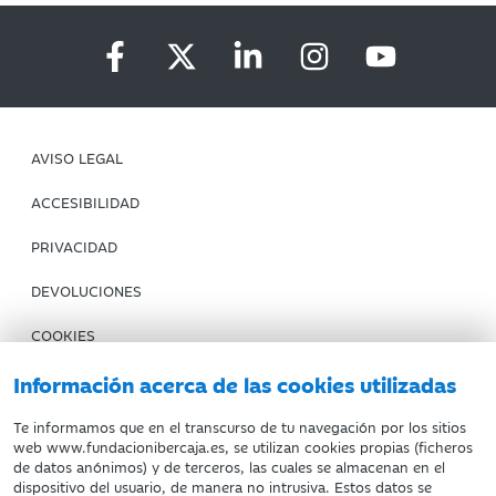
AVISO LEGAL
ACCESIBILIDAD
PRIVACIDAD
DEVOLUCIONES
COOKIES
CONDICIONES DE COMPRA
Información acerca de las cookies utilizadas
IBERCAJA BANCO
Te informamos que en el transcurso de tu navegación por los sitios
web www.fundacionibercaja.es, se utilizan cookies propias (ficheros
de datos anónimos) y de terceros, las cuales se almacenan en el
Fundación Bancaria Ibercaja. C.I.F. G-50000652.
dispositivo del usuario, de manera no intrusiva. Estos datos se