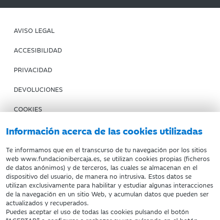
AVISO LEGAL
ACCESIBILIDAD
PRIVACIDAD
DEVOLUCIONES
COOKIES
CONDICIONES DE COMPRA
Información acerca de las cookies utilizadas
IBERCAJA BANCO
Te informamos que en el transcurso de tu navegación por los sitios
web www.fundacionibercaja.es, se utilizan cookies propias (ficheros
de datos anónimos) y de terceros, las cuales se almacenan en el
Fundación Bancaria Ibercaja. C.I.F. G-50000652.
dispositivo del usuario, de manera no intrusiva. Estos datos se
utilizan exclusivamente para habilitar y estudiar algunas interacciones
Inscrita en el Registro de Fundaciones del Mº de Educación,
de la navegación en un sitio Web, y acumulan datos que pueden ser
Cultura y Deporte con el nº 1689.
actualizados y recuperados.
Domicilio social: Joaquín Costa, 13. 50001 Zaragoza.
Puedes aceptar el uso de todas las cookies pulsando el botón