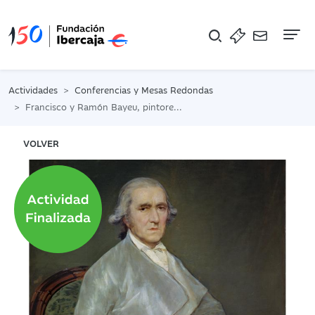
Na
Actividades
Conferencias y Mesas Redondas
Francisco y Ramón Bayeu, pintores de la Corte en la España de la Ilustración
VOLVER