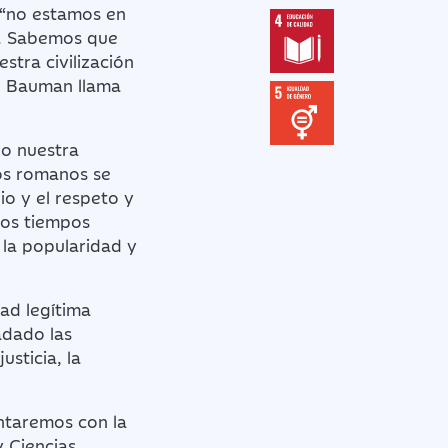
 “no estamos en
te. Sabemos que
stra civilización
ue Bauman llama
do nuestra
os romanos se
gio y el respeto y
 los tiempos
 la popularidad y
dad legítima
adado las
usticia, la
ntaremos con la
y Ciencias