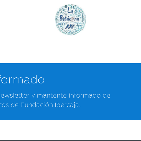
nformado
newsletter y mantente informado de
tos de Fundación Ibercaja.