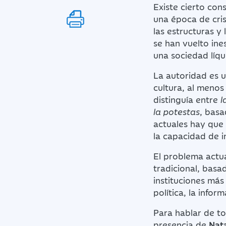
Existe cierto con
una época de cris
las estructuras y
se han vuelto ine
una sociedad líqu
La autoridad es u
cultura, al meno
distinguía entre
l
la potestas
, basa
actuales hay que
la capacidad de i
El problema actual
tradicional, basa
instituciones más 
política, la info
Para hablar de t
presencia de
Nata