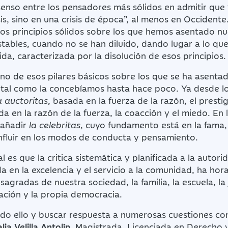
senso entre los pensadores más sólidos en admitir que
is, sino en una crisis de época”, al menos en Occiden
 los principios sólidos sobre los que hemos asentado nue
stables, cuando no se han diluido, dando lugar a lo q
ida, caracterizada por la disolución de esos principios.
no de esos pilares básicos sobre los que se ha asenta
s tal como la concebíamos hasta hace poco. Ya desde l
a auctoritas
, basada en la fuerza de la razón, el presti
da en la razón de la fuerza, la coacción y el miedo. En
 añadir
la celebritas
, cuyo fundamento está en la fama,
nfluir en los modos de conducta y pensamiento.
 es que la critica sistemática y planificada a la autori
da en la excelencia y el servicio a la comunidad, ha hor
sagradas de nuestra sociedad, la familia, la escuela, la j
rmación y la propia democracia.
odo ello y buscar respuesta a numerosas cuestiones co
lia Velilla Antolín
, Magistrada, Licenciada en Derecho 