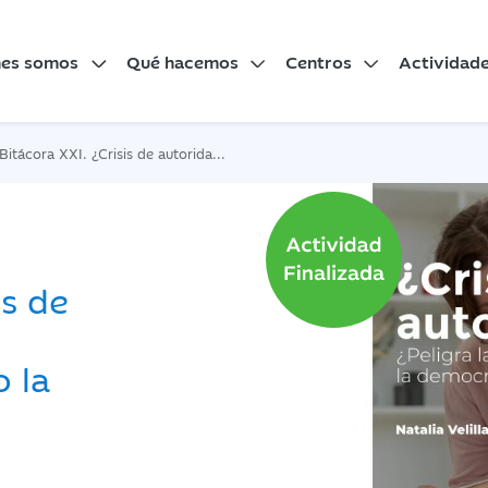
nes somos
Qué hacemos
Centros
Actividad
cora XXI. ¿Crisis de autoridad?¿Peligra la educación, la justicia o la democracia?
is de
o la