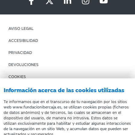
AVISO LEGAL
ACCESIBILIDAD
PRIVACIDAD
DEVOLUCIONES
COOKIES
CONDICIONES DE COMPRA
Información acerca de las cookies utilizadas
IBERCAJA BANCO
Te informamos que en el transcurso de tu navegación por los sitios
web www.fundacionibercaja.es, se utilizan cookies propias (ficheros
de datos anónimos) y de terceros, las cuales se almacenan en el
Fundación Bancaria Ibercaja. C.I.F. G-50000652.
dispositivo del usuario, de manera no intrusiva. Estos datos se
utilizan exclusivamente para habilitar y estudiar algunas interacciones
Inscrita en el Registro de Fundaciones del Mº de Educación,
de la navegación en un sitio Web, y acumulan datos que pueden ser
Cultura y Deporte con el nº 1689.
actualizados y recuperados.