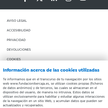
AVISO LEGAL
ACCESIBILIDAD
PRIVACIDAD
DEVOLUCIONES
COOKIES
CONDICIONES DE COMPRA
Información acerca de las cookies utilizadas
IBERCAJA BANCO
Te informamos que en el transcurso de tu navegación por los sitios
web www.fundacionibercaja.es, se utilizan cookies propias (ficheros
de datos anónimos) y de terceros, las cuales se almacenan en el
Fundación Bancaria Ibercaja. C.I.F. G-50000652.
dispositivo del usuario, de manera no intrusiva. Estos datos se
utilizan exclusivamente para habilitar y estudiar algunas interacciones
Inscrita en el Registro de Fundaciones del Mº de Educación,
de la navegación en un sitio Web, y acumulan datos que pueden ser
Cultura y Deporte con el nº 1689.
actualizados y recuperados.