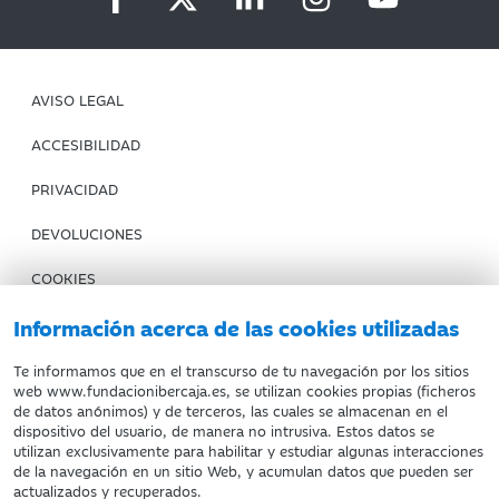
AVISO LEGAL
ACCESIBILIDAD
PRIVACIDAD
DEVOLUCIONES
COOKIES
CONDICIONES DE COMPRA
Información acerca de las cookies utilizadas
IBERCAJA BANCO
Te informamos que en el transcurso de tu navegación por los sitios
web www.fundacionibercaja.es, se utilizan cookies propias (ficheros
de datos anónimos) y de terceros, las cuales se almacenan en el
Fundación Bancaria Ibercaja. C.I.F. G-50000652.
dispositivo del usuario, de manera no intrusiva. Estos datos se
utilizan exclusivamente para habilitar y estudiar algunas interacciones
Inscrita en el Registro de Fundaciones del Mº de Educación,
de la navegación en un sitio Web, y acumulan datos que pueden ser
Cultura y Deporte con el nº 1689.
actualizados y recuperados.