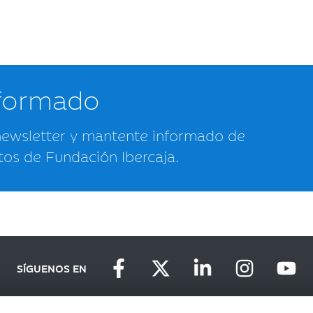
nformado
newsletter y mantente informado de
tos de Fundación Ibercaja.
SÍGUENOS EN