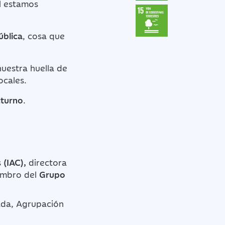
l estamos
ública
, cosa que
nuestra huella de
ocales.
cturno
.
s
(IAC),
directora
embro del
Grupo
ada, Agrupación