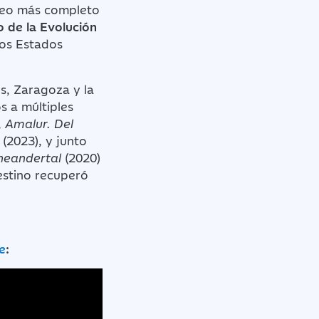
neo más completo
 de la Evolución
los Estados
s, Zaragoza y la
s a múltiples
,
Amalur. Del
(2023), y junto
neandertal
(2020)
estino recuperó
e
: