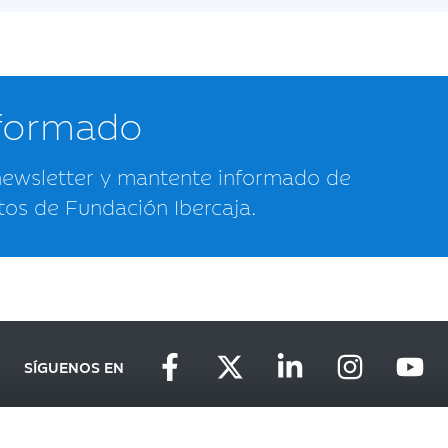
nformado
newsletter y mantente informado de
tos de Fundación Ibercaja.
SÍGUENOS EN