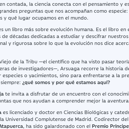
ien contada, la ciencia conecta con el pensamiento y e
 grandes preguntas que nos acompañan como especie:
s y qué lugar ocupamos en el mundo.
s un libro más sobre evolución humana. Es el libro en 
 de décadas dedicadas a estudiar y descifrar nuestros
al y rigurosa sobre lo que la evolución nos dice acer
iejo de la Tribu —el científico que ha visto pasar teoría
eras de investigadores—, Arsuaga recorre la historia 
 especies o yacimientos, sino para enfrentarse a la p
 siempre:
¿qué somos y por qué estamos aquí?
ja
te invita a disfrutar de un encuentro con el conocimi
untas que nos ayudan a comprender mejor la aventur
a
es licenciado y doctor en Ciencias Biológicas y cated
 la Universidad Complutense de Madrid. Codirector de
Atapuerca
, ha sido galardonado con el
Premio Príncipe