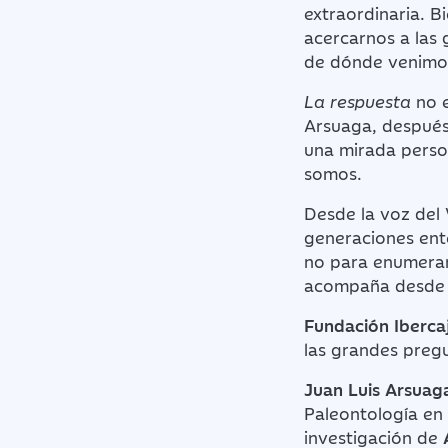
extraordinaria. B
acercarnos a las
de dónde venimo
La respuesta
no e
Arsuaga, después
una mirada person
somos.
Desde la voz del V
generaciones ent
no para enumerar
acompaña desde
Fundación Iberca
las grandes preg
Juan Luis Arsuag
Paleontología en
investigación de