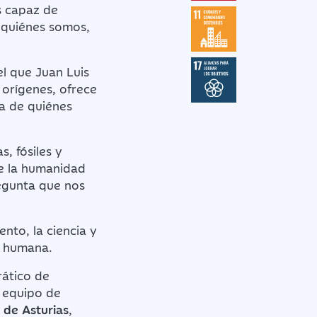
s capaz de
 quiénes somos,
el que Juan Luis
 orígenes, ofrece
ca de quiénes
s, fósiles y
de la humanidad
regunta que nos
ento, la ciencia y
a humana.
rático de
l equipo de
 de Asturias
,