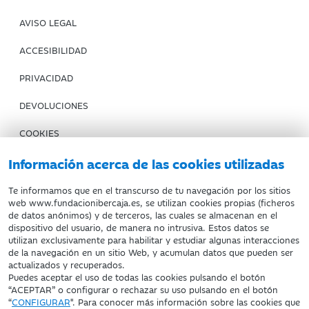
AVISO LEGAL
ACCESIBILIDAD
PRIVACIDAD
DEVOLUCIONES
COOKIES
CONDICIONES DE COMPRA
Información acerca de las cookies utilizadas
IBERCAJA BANCO
Te informamos que en el transcurso de tu navegación por los sitios
web www.fundacionibercaja.es, se utilizan cookies propias (ficheros
de datos anónimos) y de terceros, las cuales se almacenan en el
Fundación Bancaria Ibercaja. C.I.F. G-50000652.
dispositivo del usuario, de manera no intrusiva. Estos datos se
utilizan exclusivamente para habilitar y estudiar algunas interacciones
Inscrita en el Registro de Fundaciones del Mº de Educación,
de la navegación en un sitio Web, y acumulan datos que pueden ser
Cultura y Deporte con el nº 1689.
actualizados y recuperados.
Domicilio social: Joaquín Costa, 13. 50001 Zaragoza.
Puedes aceptar el uso de todas las cookies pulsando el botón
“ACEPTAR” o configurar o rechazar su uso pulsando en el botón
“
CONFIGURAR
". Para conocer más información sobre las cookies que